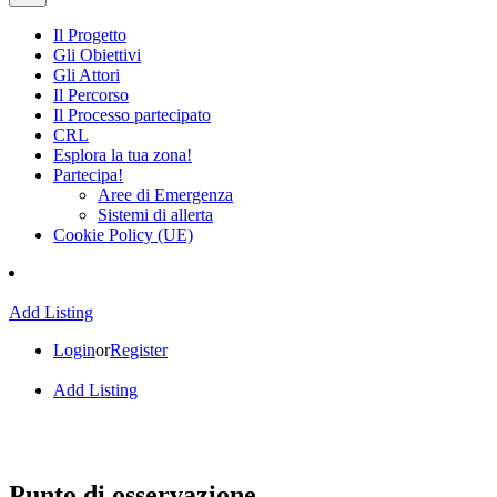
Il Progetto
Gli Obiettivi
Gli Attori
Il Percorso
Il Processo partecipato
CRL
Esplora la tua zona!
Partecipa!
Aree di Emergenza
Sistemi di allerta
Cookie Policy (UE)
Add Listing
Login
or
Register
Add Listing
Punto di osservazione